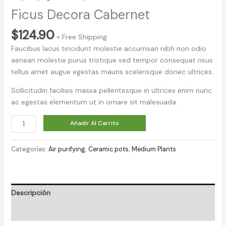
Ficus Decora Cabernet
$
124.90
+ Free Shipping
Faucibus lacus tincidunt molestie accumsan nibh non odio
aenean molestie purus tristique sed tempor consequat risus
tellus amet augue egestas mauris scelerisque donec ultrices.
Sollicitudin facilisis massa pellentesque in ultrices enim nunc
ac egestas elementum ut in ornare sit malesuada.
Ficus
Añadir Al Carrito
Decora
Cabernet
Categorías:
Air purifying
,
Ceramic pots
,
Medium Plants
cantidad
Descripción
Valoraciones (0)