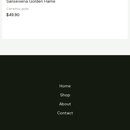
Sansevieria Golden Flame
Ceramic pots
$
49.90
Home
Shop
About
Contact