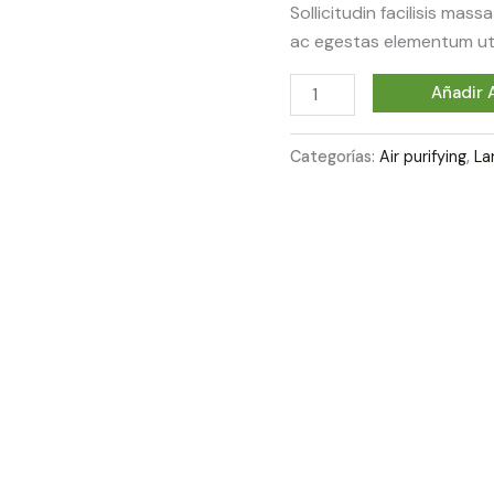
Sollicitudin facilisis mas
ac egestas elementum ut 
Monstera
Añadir A
Deliciosa
cantidad
Categorías:
Air purifying
,
La