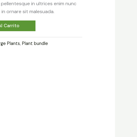
sa pellentesque in ultrices enim nunc
in ornare sit malesuada.
l Carrito
rge Plants
,
Plant bundle