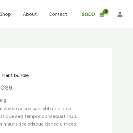
Shop
About
Contact
$
0.00
,
Plant bundle
iosa
ing
 molestie accumsan nibh non odio
istique sed tempor consequat risus
s mauris scelerisque donec ultrices.