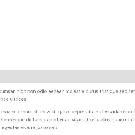
ccumsan nibh non odio aenean molestie purus tristique sed te
ec ultrices.
n magnis ornare sit mi velit, quis semper ut a malesuada phar
ellentesque dictumst amet vitae vitae ut phasellus quam et e
egestas viverra justo sed.