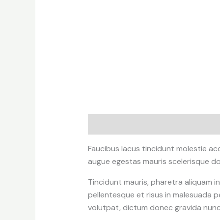
Descripción
Valoraciones (0)
Faucibus lacus tincidunt molestie a
augue egestas mauris scelerisque don
Tincidunt mauris, pharetra aliquam i
pellentesque et risus in malesuada p
volutpat, dictum donec gravida nunc 