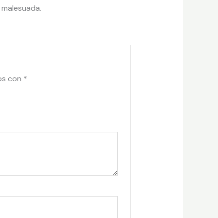
t malesuada.
os con
*