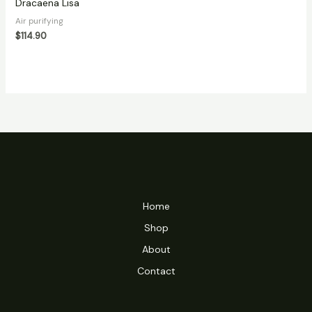
Dracaena Lisa
Air purifying
$
114.90
Home
Shop
About
Contact