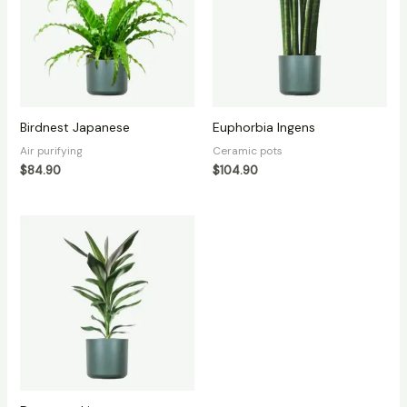
Birdnest Japanese
Euphorbia Ingens
Air purifying
Ceramic pots
$
84.90
$
104.90