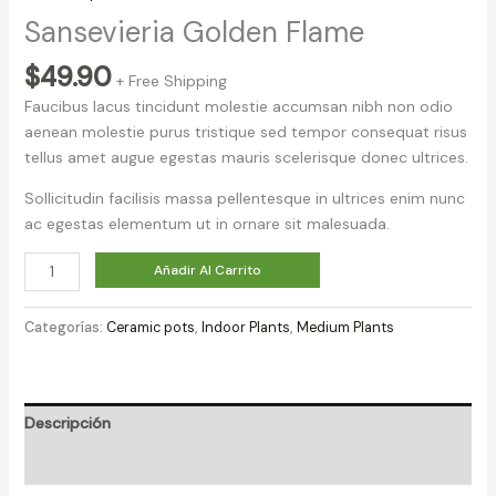
Sansevieria Golden Flame
$
49.90
+ Free Shipping
Faucibus lacus tincidunt molestie accumsan nibh non odio
aenean molestie purus tristique sed tempor consequat risus
tellus amet augue egestas mauris scelerisque donec ultrices.
Sollicitudin facilisis massa pellentesque in ultrices enim nunc
ac egestas elementum ut in ornare sit malesuada.
Sansevieria
Añadir Al Carrito
Golden
Flame
Categorías:
Ceramic pots
,
Indoor Plants
,
Medium Plants
cantidad
Descripción
Valoraciones (0)